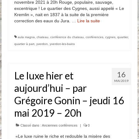
novembre 2021 à 20h Rouge, populaire, sauvage,
excentrique ! Le quartier des Cygnes, aussi appelé « Le
Anciennes conférences
Kremlin », nait en 1837 à la suite de la première
correction des eaux du Jura. …
Lire la suite­­
Partenaires, Sponsors & Amis
Partenaires
aula magna
,
chateau
,
conférence du chateau
,
conférences
,
cygnes
,
quartier
,
quartier à part
,
yverdon
,
yverdon-les-bains
Sponsors
Amis
Le luxe hier et
16
Podcasts
MAI 2019
aujourd’hui – par
Contact
Grégoire Gonin – jeudi 16
Informations pratiques
mai 2019 – 20h
Nous contacter
Classé dans :
Anciennes conférences
|
0
«Le luxe ruine le riche et redouble la misère des