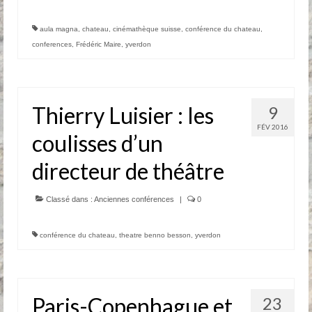
aula magna
,
chateau
,
cinémathèque suisse
,
conférence du chateau
,
conferences
,
Frédéric Maire
,
yverdon
Thierry Luisier : les
9
FÉV 2016
coulisses d’un
directeur de théâtre
Classé dans :
Anciennes conférences
|
0
conférence du chateau
,
theatre benno besson
,
yverdon
Paris-Copenhague et
23