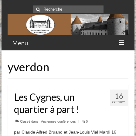
Rechercher
:
Menu
Accueil
yverdon
Qui sommes-nous
Historique
Les Cygnes, un
16
Comité
OCT 2021
quartier à part !
Clubs-service
Conférences
Classé dans :
Anciennes conférences
|
0
par Claude Alfred Bruand et Jean-Louis Vial Mardi 16
Prochaines conférences