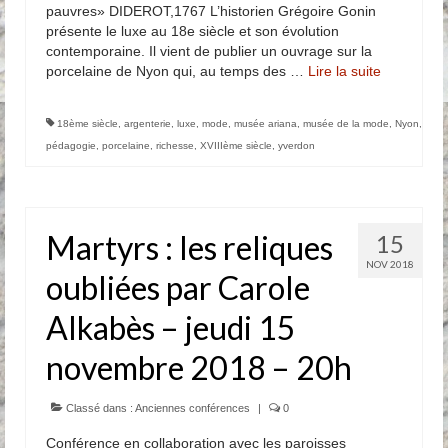
pauvres» DIDEROT,1767 L’historien Grégoire Gonin
présente le luxe au 18e siècle et son évolution
contemporaine. Il vient de publier un ouvrage sur la
porcelaine de Nyon qui, au temps des …
Lire la suite­­
18ème siècle
,
argenterie
,
luxe
,
mode
,
musée ariana
,
musée de la mode
,
Nyon
,
pédagogie
,
porcelaine
,
richesse
,
XVIIIème siècle
,
yverdon
Martyrs : les reliques
15
NOV 2018
oubliées par Carole
Alkabès – jeudi 15
novembre 2018 – 20h
Classé dans :
Anciennes conférences
|
0
Conférence en collaboration avec les paroisses