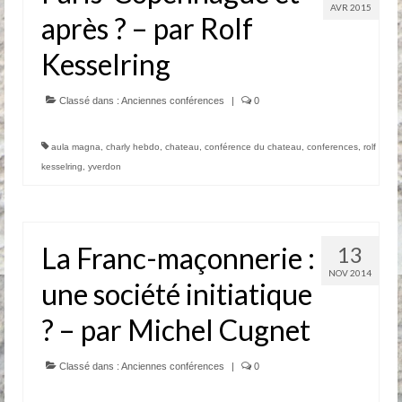
AVR 2015
après ? – par Rolf
Kesselring
Classé dans :
Anciennes conférences
|
0
aula magna
,
charly hebdo
,
chateau
,
conférence du chateau
,
conferences
,
rolf
kesselring
,
yverdon
La Franc-maçonnerie :
13
NOV 2014
une société initiatique
? – par Michel Cugnet
Classé dans :
Anciennes conférences
|
0