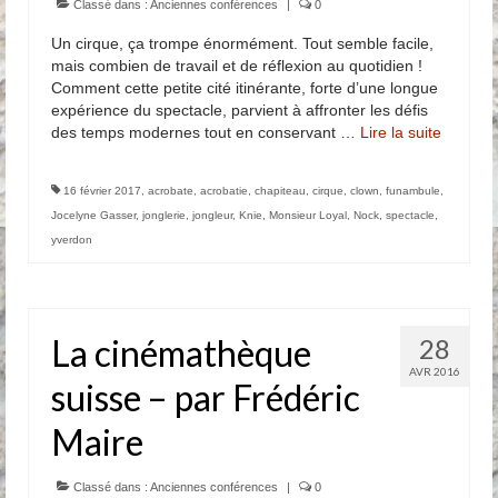
Classé dans :
Anciennes conférences
|
0
Un cirque, ça trompe énormément. Tout semble facile,
mais combien de travail et de réflexion au quotidien !
Comment cette petite cité itinérante, forte d’une longue
expérience du spectacle, parvient à affronter les défis
des temps modernes tout en conservant …
Lire la suite­­
16 février 2017
,
acrobate
,
acrobatie
,
chapiteau
,
cirque
,
clown
,
funambule
,
Jocelyne Gasser
,
jonglerie
,
jongleur
,
Knie
,
Monsieur Loyal
,
Nock
,
spectacle
,
yverdon
La cinémathèque
28
AVR 2016
suisse – par Frédéric
Maire
Classé dans :
Anciennes conférences
|
0