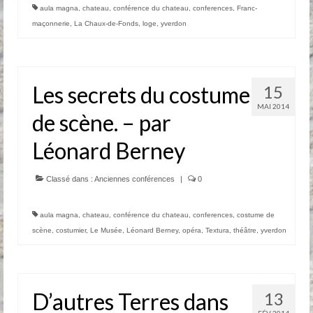
aula magna
,
chateau
,
conférence du chateau
,
conferences
,
Franc-
maçonnerie
,
La Chaux-de-Fonds
,
loge
,
yverdon
Les secrets du costume
15
MAI 2014
de scène. – par
Léonard Berney
Classé dans :
Anciennes conférences
|
0
aula magna
,
chateau
,
conférence du chateau
,
conferences
,
costume de
scène
,
costumier
,
Le Musée
,
Léonard Berney
,
opéra
,
Textura
,
théâtre
,
yverdon
D’autres Terres dans
13