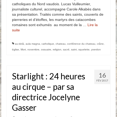
catholiques du Nord vaudois. Lucas Vuilleumier,
journaliste culturel, accompagne Carole Alkabès dans
sa présentation. Traités comme des saints, couverts de
pierreries et d’étoffes, les martyrs des catacombes
romaines sont exhumés au moment de la …
Lire la
suite­­
au-delà
,
aula magna
,
catholique
,
chateau
,
conférence du chateau
,
crâne
,
église
,
Mort
,
novembre
,
ossuaire
,
religion
,
sacré
,
saint
,
squelette
,
yverdon
Starlight : 24 heures
16
FÉV 2017
au cirque – par sa
directrice Jocelyne
Gasser