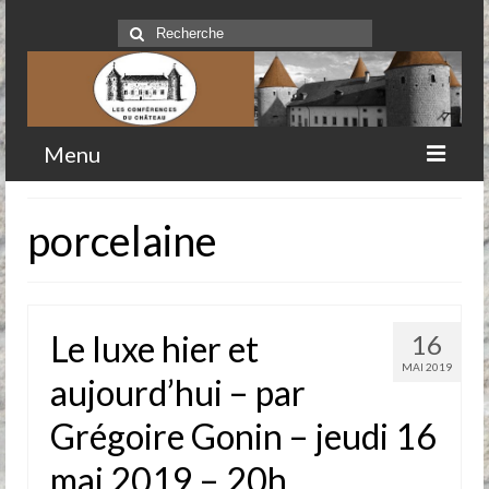
Rechercher
:
Menu
Accueil
porcelaine
Qui sommes-nous
Historique
Le luxe hier et
16
Comité
MAI 2019
aujourd’hui – par
Clubs-service
Grégoire Gonin – jeudi 16
Conférences
mai 2019 – 20h
Prochaines conférences