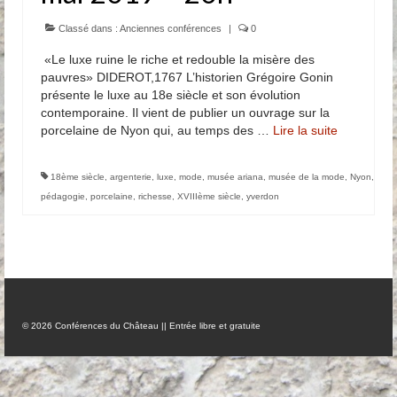
Anciennes conférences
Classé dans :
Anciennes conférences
|
0
«Le luxe ruine le riche et redouble la misère des
Partenaires, Sponsors & Amis
pauvres» DIDEROT,1767 L’historien Grégoire Gonin
présente le luxe au 18e siècle et son évolution
Partenaires
contemporaine. Il vient de publier un ouvrage sur la
porcelaine de Nyon qui, au temps des …
Lire la suite­­
Sponsors
Amis
18ème siècle
,
argenterie
,
luxe
,
mode
,
musée ariana
,
musée de la mode
,
Nyon
,
pédagogie
,
porcelaine
,
richesse
,
XVIIIème siècle
,
yverdon
Podcasts
Contact
Informations pratiques
Nous contacter
© 2026 Conférences du Château || Entrée libre et gratuite