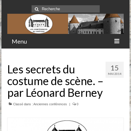
Rechercher
:
Menu
Accueil
Les secrets du
15
Qui sommes-nous
MAI 2014
costume de scène. –
Historique
par Léonard Berney
Comité
Classé dans :
Clubs-service
Anciennes conférences
|
0
Conférences
Prochaines conférences