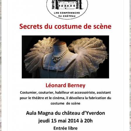
Anciennes conférences
Partenaires, Sponsors & Amis
Partenaires
Sponsors
Amis
Podcasts
Contact
Informations pratiques
Nous contacter