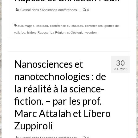
Anciennes conférences
Classé dans :
Anciennes conférences
|
0
Partenaires, Sponsors & Amis
aula magna
,
chateau
,
conférence du chateau
,
conferences
,
grottes de
vallorbe
,
Isidore Raposo
,
La Région
,
spéléologie
,
yverdon
Partenaires
Sponsors
Nanosciences et
Amis
30
MAI 2013
nanotechnologies : de
Podcasts
la réalité à la science-
Contact
fiction. – par les prof.
Informations pratiques
Marc Attalah et Libero
Nous contacter
Zuppiroli