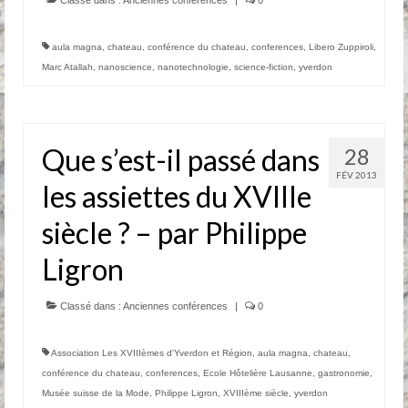
Classé dans :
Anciennes conférences
|
0
aula magna
,
chateau
,
conférence du chateau
,
conferences
,
Libero Zuppiroli
,
Marc Atallah
,
nanoscience
,
nanotechnologie
,
science-fiction
,
yverdon
Que s’est-il passé dans
28
FÉV 2013
les assiettes du XVIIIe
siècle ? – par Philippe
Ligron
Classé dans :
Anciennes conférences
|
0
Association Les XVIIIèmes d'Yverdon et Région
,
aula magna
,
chateau
,
conférence du chateau
,
conferences
,
Ecole Hôtelière Lausanne
,
gastronomie
,
Musée suisse de la Mode
,
Philippe Ligron
,
XVIIIème siècle
,
yverdon