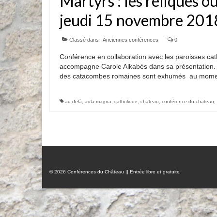
Martyrs : les reliques o
jeudi 15 novembre 201
Classé dans :
Anciennes conférences
|
0
Conférence en collaboration avec les paroisses cath
accompagne Carole Alkabès dans sa présentation. Tr
des catacombes romaines sont exhumés au mome
au-delà
,
aula magna
,
catholique
,
chateau
,
conférence du chateau
,
© 2026 Conférences du Château || Entrée libre et gratuite