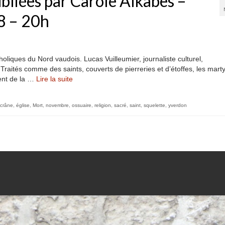
ubliées par Carole Alkabès –
8 – 20h
oliques du Nord vaudois. Lucas Vuilleumier, journaliste culturel,
aités comme des saints, couverts de pierreries et d’étoffes, les mart
nt de la …
Lire la suite­­
crâne
,
église
,
Mort
,
novembre
,
ossuaire
,
religion
,
sacré
,
saint
,
squelette
,
yverdon