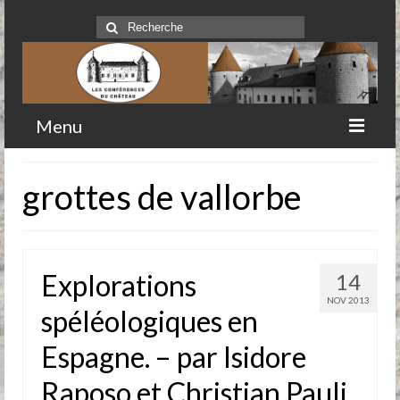
Rechercher
:
Menu
Accueil
grottes de vallorbe
Qui sommes-nous
Historique
Explorations
14
Comité
NOV 2013
spéléologiques en
Clubs-service
Espagne. – par Isidore
Conférences
Raposo et Christian Pauli
Prochaines conférences