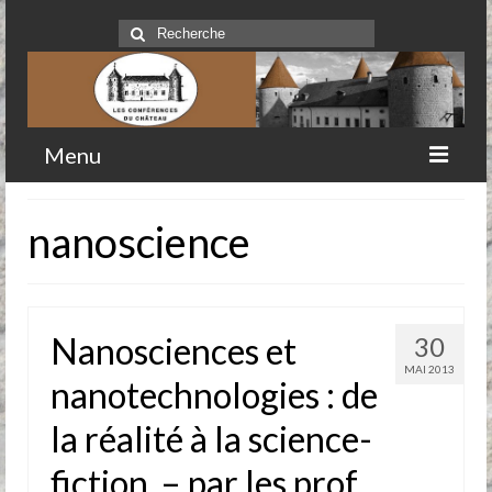
Rechercher
:
Menu
Accueil
nanoscience
Qui sommes-nous
Historique
Nanosciences et
30
Comité
MAI 2013
nanotechnologies : de
Clubs-service
la réalité à la science-
Conférences
fiction. – par les prof.
Prochaines conférences