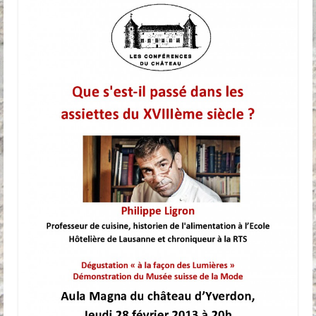
Anciennes conférences
Partenaires, Sponsors & Amis
Partenaires
Sponsors
Amis
Podcasts
Contact
Informations pratiques
Nous contacter