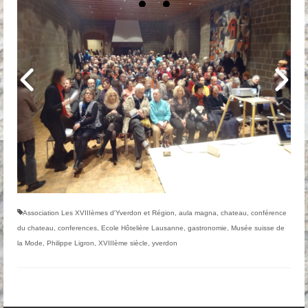
Association Les XVIIIèmes d'Yverdon et Région
,
aula magna
,
chateau
,
conférence
du chateau
,
conferences
,
Ecole Hôtelière Lausanne
,
gastronomie
,
Musée suisse de
la Mode
,
Philippe Ligron
,
XVIIIème siècle
,
yverdon