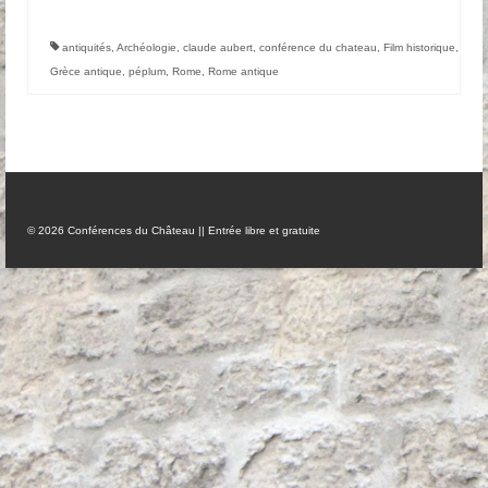
Anciennes conférences
antiquités
,
Archéologie
,
claude aubert
,
conférence du chateau
,
Film historique
,
Grèce antique
,
péplum
,
Rome
,
Rome antique
Partenaires, Sponsors & Amis
Partenaires
Sponsors
Amis
© 2026 Conférences du Château || Entrée libre et gratuite
Podcasts
Contact
Informations pratiques
Nous contacter