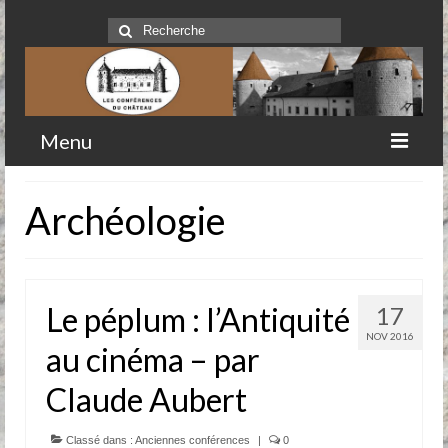
Rechercher
:
Menu
Accueil
Archéologie
Qui sommes-nous
Historique
Le péplum : l’Antiquité
17
Comité
NOV 2016
au cinéma – par
Clubs-service
Claude Aubert
Conférences
Prochaines conférences
Classé dans :
Anciennes conférences
|
0