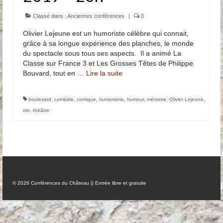
Anciennes conférences
Classé dans :
Anciennes conférences
|
0
Olivier Lejeune est un humoriste célèbre qui connait,
Partenaires, Sponsors & Amis
grâce à sa longue expérience des planches, le monde
du spectacle sous tous ses aspects. Il a animé La
Partenaires
Classe sur France 3 et Les Grosses Têtes de Philippe
Bouvard, tout en …
Lire la suite­­
Sponsors
Amis
boulevard
,
comédie
,
comique
,
humorisme
,
humour
,
mémoire
,
Olivier Lejeune
,
rire
,
théâtre
Podcasts
Contact
Informations pratiques
Nous contacter
© 2026 Conférences du Château || Entrée libre et gratuite