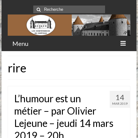
Rechercher
:
Menu
Accueil
rire
Qui sommes-nous
Historique
L’humour est un
14
Comité
MAR 2019
métier – par Olivier
Clubs-service
Lejeune – jeudi 14 mars
Conférences
2019 – 20h
Prochaines conférences