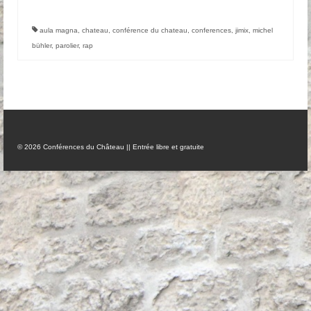
Anciennes conférences
aula magna
,
chateau
,
conférence du chateau
,
conferences
,
jimix
,
michel
bühler
,
parolier
,
rap
Partenaires, Sponsors & Amis
Partenaires
Sponsors
Amis
© 2026 Conférences du Château || Entrée libre et gratuite
Podcasts
Contact
Informations pratiques
Nous contacter