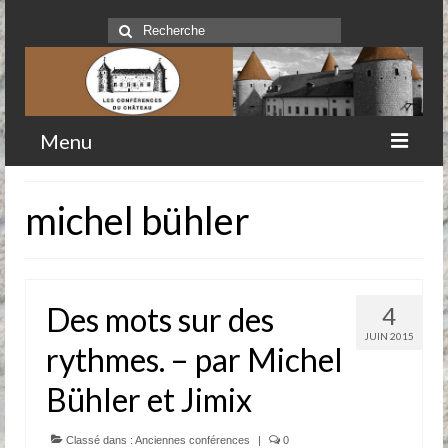
Rechercher
:
Menu
Accueil
michel bühler
Qui sommes-nous
Historique
Des mots sur des
4
Comité
JUIN 2015
rythmes. – par Michel
Clubs-service
Bühler et Jimix
Conférences
Prochaines conférences
Classé dans :
Anciennes conférences
|
0