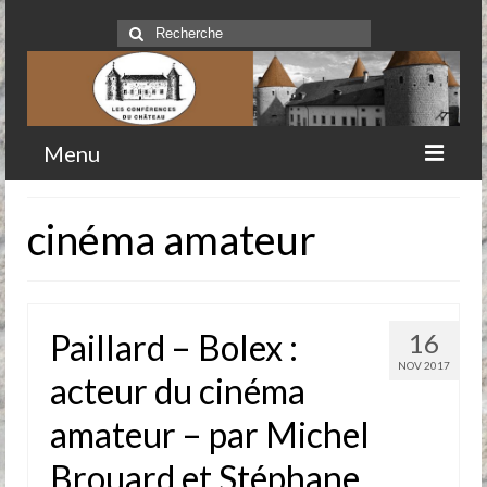
Rechercher
:
Menu
Accueil
cinéma amateur
Qui sommes-nous
Historique
Paillard – Bolex :
16
Comité
NOV 2017
acteur du cinéma
Clubs-service
amateur – par Michel
Conférences
Brouard et Stéphane
Prochaines conférences