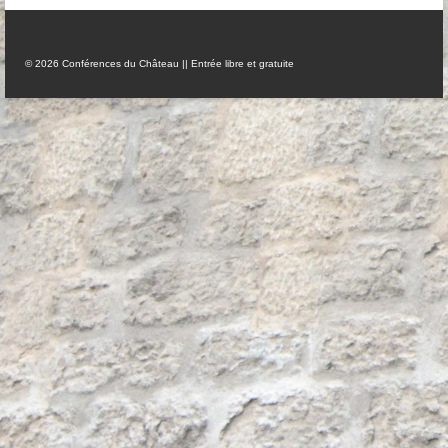
Anciennes conférences
© 2026 Conférences du Château || Entrée libre et gratuite
Partenaires, Sponsors & Amis
Partenaires
Sponsors
Amis
Podcasts
Contact
Informations pratiques
Nous contacter