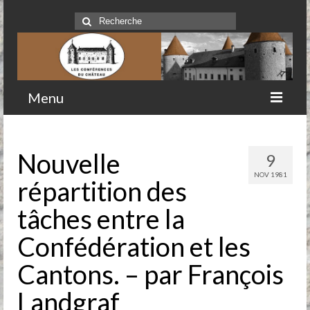
Rechercher
:
Menu
Accueil
Nouvelle
9
Qui sommes-nous
NOV 1981
répartition des
Historique
tâches entre la
Comité
Confédération et les
Clubs-service
Cantons. – par François
Conférences
Landgraf
Prochaines conférences