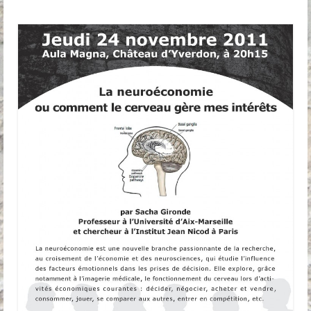
Anciennes conférences
Partenaires, Sponsors & Amis
Partenaires
Sponsors
Amis
Podcasts
Contact
Informations pratiques
Nous contacter