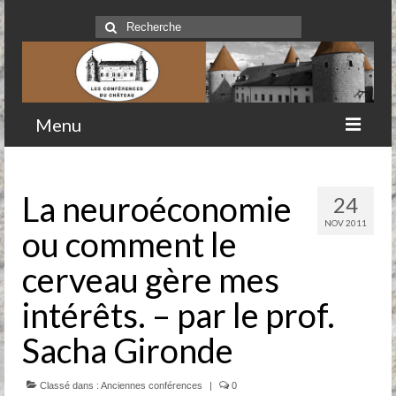
Rechercher
:
Menu
Accueil
La neuroéconomie
24
Qui sommes-nous
NOV 2011
ou comment le
Historique
cerveau gère mes
Comité
intérêts. – par le prof.
Clubs-service
Sacha Gironde
Conférences
Classé dans :
Anciennes conférences
|
0
Prochaines conférences