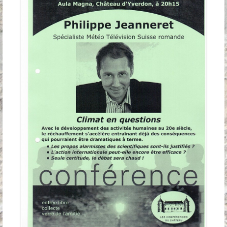
Anciennes conférences
Partenaires, Sponsors & Amis
Partenaires
Sponsors
Amis
Podcasts
Contact
Informations pratiques
Nous contacter