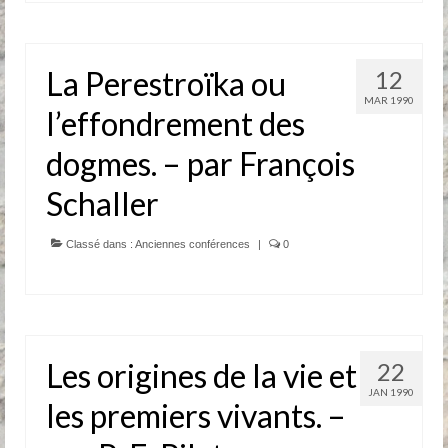
La Perestroïka ou
12
MAR 1990
l’effondrement des
dogmes. – par François
Schaller
Classé dans :
Anciennes conférences
|
0
Les origines de la vie et
22
JAN 1990
les premiers vivants. –