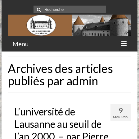
Rechercher
:
Menu
Accueil
Archives des articles
Qui sommes-nous
publiés par admin
Historique
Comité
L’université de
9
Clubs-service
MAR 1992
Lausanne au seuil de
Conférences
l’an 2000. – par Pierre
Prochaines conférences