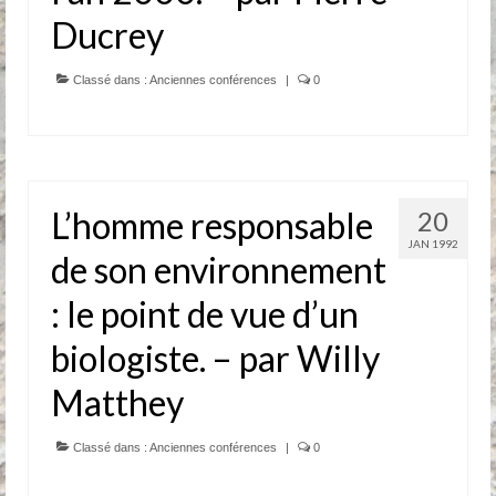
Ducrey
Anciennes conférences
Partenaires, Sponsors & Amis
Classé dans :
Anciennes conférences
|
0
Partenaires
Sponsors
L’homme responsable
20
Amis
JAN 1992
de son environnement
Podcasts
: le point de vue d’un
Contact
biologiste. – par Willy
Informations pratiques
Matthey
Nous contacter
Classé dans :
Anciennes conférences
|
0