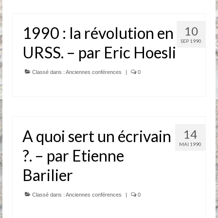
1990 : la révolution en
10
SEP 1990
URSS. – par Eric Hoesli
Classé dans :
Anciennes conférences
|
0
A quoi sert un écrivain
14
MAI 1990
?. – par Etienne
Barilier
Classé dans :
Anciennes conférences
|
0